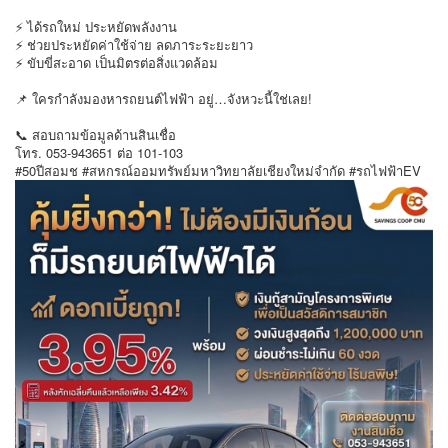
⚡ ได้รถใหม่ ประหยัดพลังงาน
⚡ ช่วยประหยัดค่าใช้จ่าย ลดภาระระยะยาว
⚡ ขับขี่สะอาด เป็นมิตรต่อสิ่งแวดล้อม
📌 ใครกำลังมองหารถยนต์ไฟฟ้า อยู่…จังหวะนี้ใช่เลย!
📞 สอบถามข้อมูลด้านสินเชื่อ
โทร. 053-943651 ต่อ 101-103
#50ปีสอมช #สหกรณ์ออมทรัพย์มหาวิทยาลัยเชียงใหม่จำกัด #รถไฟฟ้าEV