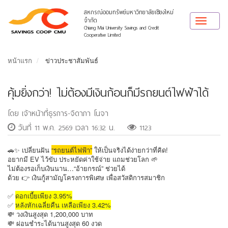
สหกรณ์ออมทรัพย์มหาวิทยาลัยเชียงใหม่
จำกัด
Toggle
Chiang Mai University Savings and Credit
navigat
Cooperative Limited
หน้าแรก
ข่าวประชาสัมพันธ์
คุ้มยิ่งกว่า! ไม่ต้องมีเงินก้อนก็มีรถยนต์ไฟฟ้าได้
โดย เจ้าหน้าที่ธุรการ-จิดาภา โนจา
วันที่ 11 พ.ค. 2569 เวลา 16:32 น.
1123
🚗✨ เปลี่ยนฝัน
“รถยนต์ไฟฟ้า”
ให้เป็นจริงได้ง่ายกว่าที่คิด!
อยากมี EV ไว้ขับ ประหยัดค่าใช้จ่าย แถมช่วยโลก 🌱
ไม่ต้องรอเก็บเงินนาน…“อ้ายกรณ์” ช่วยได้
ด้วย 👉 เงินกู้สามัญโครงการพิเศษ เพื่อสวัสดิการสมาชิก
✅
ดอกเบี้ยเพียง 3.95%
✅
หลังหักเฉลี่ยคืน เหลือเพียง 3.42%
💸 วงเงินสูงสุด 1,200,000 บาท
💸 ผ่อนชำระได้นานสูงสุด 60 งวด