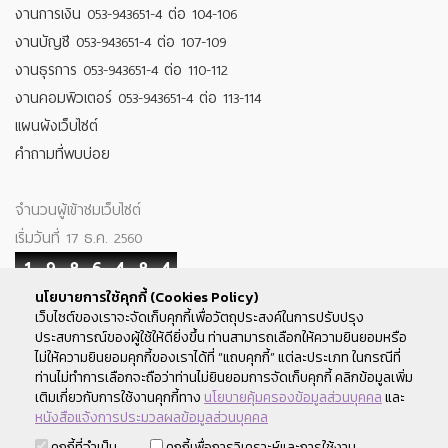
งานการเงิน 053-943651-4 ต่อ 104-106
งานบัญชี 053-943651-4 ต่อ 107-109
งานธุรการ 053-943651-4 ต่อ 110-112
งานคอมพิวเตอร์ 053-943651-4 ต่อ 113-114
แผนผังเว็บไซต์
คำถามที่พบบ่อย
จำนวนผู้เข้าชมเว็บไซต์
เริ่มวันที่ 17 ธ.ค. 2560
1
9
8
6
4
8
4
นโยบายการใช้คุกกี้ (Cookies Policy)
Your IP : 216.73.216.104
เว็บไซต์ของเราจะจัดเก็บคุกกี้เพื่อวัตถุประสงค์ในการปรับปรุง
ประสบการณ์ของผู้ใช้ให้ดียิ่งขึ้น ท่านสามารถเลือกให้ความยินยอมหรือ
ติดตามเรา
ไม่ให้ความยินยอมคุกกี้ของเราได้ที่ “แถบคุกกี้” แต่ละประเภท ในกรณีที่
ท่านไม่ทำการเลือกจะถือว่าท่านไม่ยินยอมการจัดเก็บคุกกี้ คลิกข้อมูลเพิ่ม
เติมเกี่ยวกับการใช้งานคุกกี้ทาง
นโยบายคุ้มครองข้อมูลส่วนบุคคล
และ
หนังสือแจ้งการประมวลผลข้อมูลส่วนบุคคล
สงวนลิขสิทธิ์ พ.ศ.2560 สหกรณ์ออมทรัพย์มหาวิทยาลัยเชียงใหม่ ©
คุกกี้ที่จำเป็น
คุกกี้เพื่อการวิเคราะห์และการใช้งาน