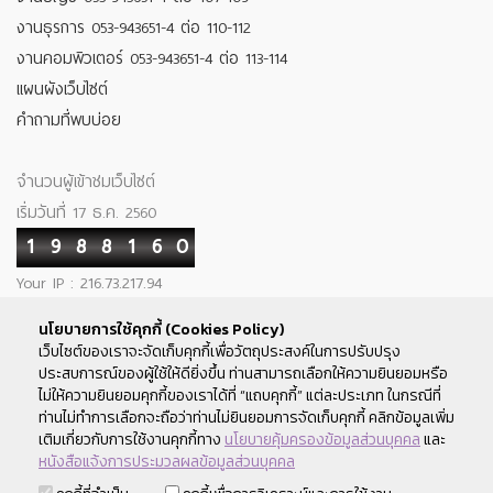
งานธุรการ 053-943651-4 ต่อ 110-112
งานคอมพิวเตอร์ 053-943651-4 ต่อ 113-114
แผนผังเว็บไซต์
คำถามที่พบบ่อย
จำนวนผู้เข้าชมเว็บไซต์
เริ่มวันที่ 17 ธ.ค. 2560
1
9
8
8
1
6
0
Your IP : 216.73.217.94
ติดตามเรา
นโยบายการใช้คุกกี้ (Cookies Policy)
เว็บไซต์ของเราจะจัดเก็บคุกกี้เพื่อวัตถุประสงค์ในการปรับปรุง
ประสบการณ์ของผู้ใช้ให้ดียิ่งขึ้น ท่านสามารถเลือกให้ความยินยอมหรือ
Savingscmu
ไม่ให้ความยินยอมคุกกี้ของเราได้ที่ “แถบคุกกี้” แต่ละประเภท ในกรณีที่
ท่านไม่ทำการเลือกจะถือว่าท่านไม่ยินยอมการจัดเก็บคุกกี้ คลิกข้อมูลเพิ่ม
เติมเกี่ยวกับการใช้งานคุกกี้ทาง
นโยบายคุ้มครองข้อมูลส่วนบุคคล
และ
หนังสือแจ้งการประมวลผลข้อมูลส่วนบุคคล
สงวนลิขสิทธิ์ พ.ศ.2560 สหกรณ์ออมทรัพย์มหาวิทยาลัยเชียงใหม่ ©